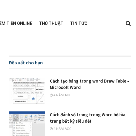
ẾM TIỀN ONLINE
THỦ THUẬT
TIN TỨC
Đề xuất cho bạn
Cách tạo bảng trong word Draw Table –
Microsoft Word
4 NĂM AGO
Cách đánh số trang trong Word bỏ bìa,
trang bất kỳ siêu dễ!
4 NĂM AGO