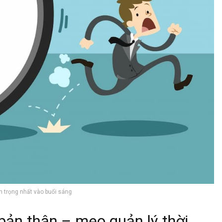
n trọng nhất vào buổi sáng
 bản thân – mẹo quản lý thời