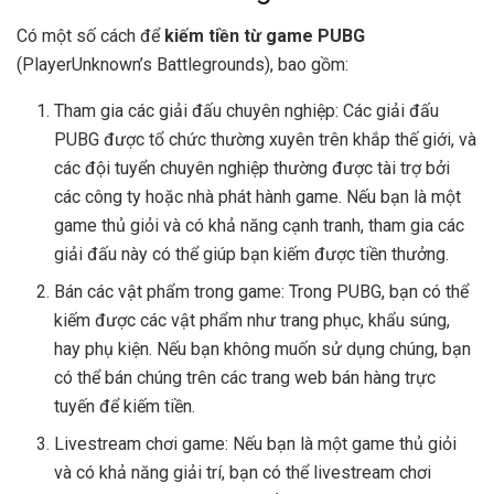
Có một số cách để
kiếm tiền từ game PUBG
(PlayerUnknown’s Battlegrounds), bao gồm:
Tham gia các giải đấu chuyên nghiệp: Các giải đấu
PUBG được tổ chức thường xuyên trên khắp thế giới, và
các đội tuyển chuyên nghiệp thường được tài trợ bởi
các công ty hoặc nhà phát hành game. Nếu bạn là một
game thủ giỏi và có khả năng cạnh tranh, tham gia các
giải đấu này có thể giúp bạn kiếm được tiền thưởng.
Bán các vật phẩm trong game: Trong PUBG, bạn có thể
kiếm được các vật phẩm như trang phục, khẩu súng,
hay phụ kiện. Nếu bạn không muốn sử dụng chúng, bạn
có thể bán chúng trên các trang web bán hàng trực
tuyến để kiếm tiền.
Livestream chơi game: Nếu bạn là một game thủ giỏi
và có khả năng giải trí, bạn có thể livestream chơi