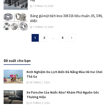
1 THÁNG 10, 2024
Bảng giá mặt bích inox 304 316 tiêu chuẩn JIS, DIN,
ANSI
1 THÁNG 10, 2024
1
2
…
5
Đề xuất cho bạn
Kinh Nghiệm Du Lịch Biển Đà Nẵng Mùa Hè Vui Chơi
Thả Ga
18 THÁNG 7, 2026
Xe Porsche Của Nước Nào? Khám Phá Nguồn Gốc
Thương Hiệu
25 THÁNG 3, 2026