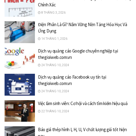
Chính Xác
8 THÁNG 3, 2026
Điện Phân Là Gì? Nắm Vững Nền Tảng Hóa Học Và
Ứng Dụng
14 THÁNG 1, 2026
Dịch vụ quảng cáo Google chuyên nghiệp tại
thegioiweb.com.vn
24 THÁNG 10, 2024
Dịch vụ quảng cáo Facebook uy tín tại
thegioiweb.com.vn
24 THÁNG 10, 2024
Việc làm sinh viên: Cơ hội và cách tìm kiếm hiệu quả
22 THÁNG 10, 2024
Báo giá thép hình I, H, U, V chất lượng giá tốt hiện
nay