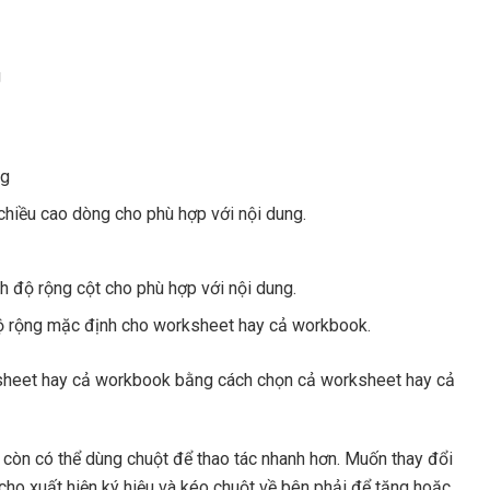
g
ng
chiều cao dòng cho phù hợp với nội dung.
h độ rộng cột cho phù hợp với nội dung.
 độ rộng mặc định cho worksheet hay cả workbook.
ksheet hay cả workbook bằng cách chọn cả worksheet hay cả
a còn có thể dùng chuột để thao tác nhanh hơn. Muốn thay đổi
 cho xuất hiện ký hiệu và kéo chuột về bên phải để tăng hoặc