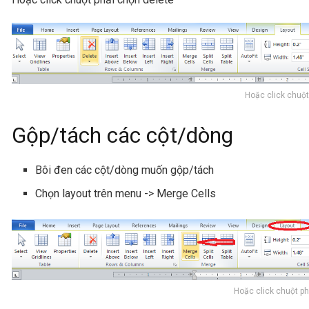
Hoặc click chuột
Gộp/tách các cột/dòng
Bôi đen các cột/dòng muốn gộp/tách
Chọn layout trên menu -> Merge Cells
Hoặc click chuột p