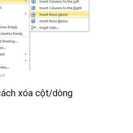
ord
cách x
óa cột/dòng