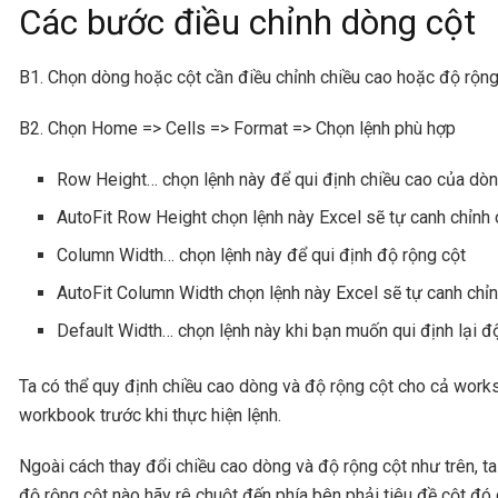
Các bước điều chỉnh dòng cột
B1. Chọn dòng hoặc cột cần điều chỉnh chiều cao hoặc độ rộn
B2. Chọn Home => Cells => Format => Chọn lệnh phù hợp
Row Height… chọn lệnh này để qui định chiều cao của dò
AutoFit Row Height chọn lệnh này Excel sẽ tự canh chỉnh 
Column Width… chọn lệnh này để qui định độ rộng cột
AutoFit Column Width chọn lệnh này Excel sẽ tự canh chỉn
Default Width… chọn lệnh này khi bạn muốn qui định lại
Ta có thể quy định chiều cao dòng và độ rộng cột cho cả wor
workbook trước khi thực hiện lệnh.
Ngoài cách thay đổi chiều cao dòng và độ rộng cột như trên, t
độ rộng cột nào hãy rê chuột đến phía bên phải tiêu đề cột đó