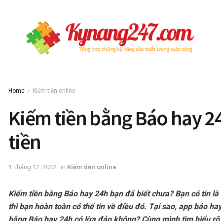
Home
Kiếm tiền online
Kiếm tiền bằng Báo hay 24
tiền
1 Tháng 12, 2022
in
Kiếm tiền online
Kiếm tiền bằng Báo hay 24h bạn đã biết chưa? Bạn có tin là
thì bạn hoàn toàn có thể tin về điều đó. Tại sao, app báo h
bằng Báo hay 24h có lừa đảo không? Cùng mình tìm hiểu rõ 