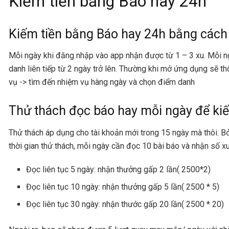
Kiếm tiền bằng Báo hay 24h
Kiếm tiền bằng Báo hay 24h bằng cách
Mỗi ngày khi đăng nhập vào app nhận được từ 1 – 3 xu. Mỗi ng
danh liên tiếp từ 2 ngày trở lên. Thường khi mở ứng dụng sẽ 
vụ -> tìm đến nhiệm vụ hàng ngày và chọn điểm danh
Thử thách đọc báo hay mỗi ngày để ki
Thử thách áp dụng cho tài khoản mới trong 15 ngày mà thôi. Bỏ
thời gian thử thách, mỗi ngày cần đọc 10 bài báo và nhận số x
Đọc liên tục 5 ngày: nhận thưởng gấp 2 lần( 2500*2)
Đọc liên tục 10 ngày: nhận thưởng gấp 5 lần( 2500 * 5)
Đọc liên tục 30 ngày: nhận thước gấp 20 lần( 2500 * 20)