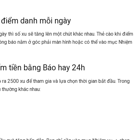
 điểm danh mỗi ngày
ày thì số xu sẽ tăng lên một chút khác nhau. Thẻ cào khi điểm
thông báo nằm ở góc phải màn hình hoặc có thể vào mục Nhiệm
ếm tiền bằng Báo hay 24h
 ra 2500 xu để tham gia và lựa chọn thời gian bắt đầu. Trong
u thường khác nhau: