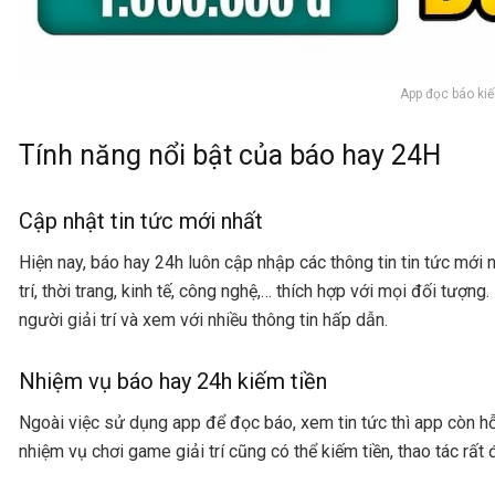
App đọc báo kiế
Tính năng nổi bật của báo hay 24H
Cập nhật tin tức mới nhất
Hiện nay, báo hay 24h luôn cập nhập các thông tin tin tức mới 
trí, thời trang, kinh tế, công nghệ,… thích hợp với mọi đối tượng
người giải trí và xem với nhiều thông tin hấp dẫn.
Nhiệm vụ báo hay 24h kiếm tiền
Ngoài việc sử dụng app để đọc báo, xem tin tức thì app còn hỗ
nhiệm vụ chơi game giải trí cũng có thể kiếm tiền, thao tác rất đ