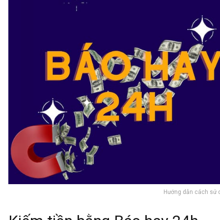
Hướng dẫn cách sử 