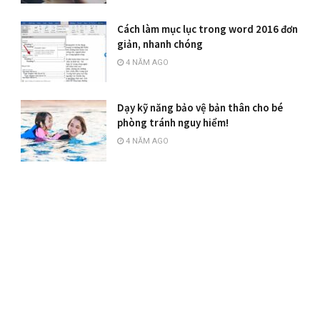
Cách làm mục lục trong word 2016 đơn
giản, nhanh chóng
4 NĂM AGO
Dạy kỹ năng bảo vệ bản thân cho bé
phòng tránh nguy hiểm!
4 NĂM AGO