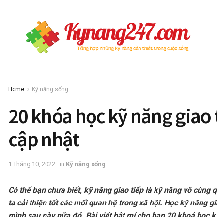
Home
Kỹ năng sống
20 khóa học kỹ năng giao t
cập nhật
1 Tháng 10, 2022
in
Kỹ năng sống
Có thể bạn chưa biết, kỹ năng giao tiếp là kỹ năng vô cùng
ta cải thiện tốt các mối quan hệ trong xã hội. Học kỹ năng g
mình sau này nữa đó. Bài viết bật mí cho bạn 20 khoá học kỹ