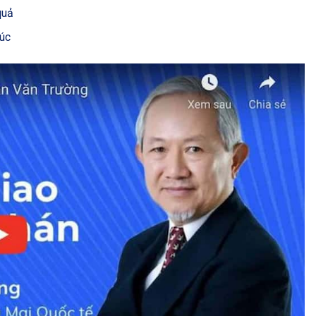
quả
húc