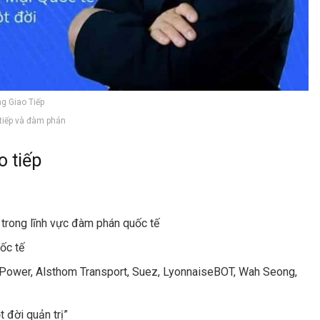
g Giao Tiếp
 tiếp và đàm phán
o tiếp
trong lĩnh vực đàm phán quốc tế
ốc tế
m Power, Alsthom Transport, Suez, LyonnaiseBOT, Wah Seong,
t đời quản trị”