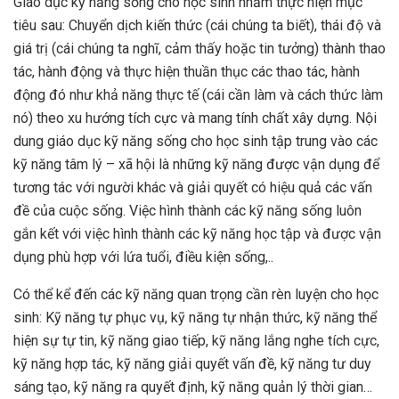
Giáo dục kỹ năng sống cho học sinh nhằm thực hiện mục
tiêu sau: Chuyển dịch kiến thức (cái chúng ta biết), thái độ và
giá trị (cái chúng ta nghĩ, cảm thấy hoặc tin tưởng) thành thao
tác, hành động và thực hiện thuần thục các thao tác, hành
động đó như khả năng thực tế (cái cần làm và cách thức làm
nó) theo xu hướng tích cực và mang tính chất xây dựng. Nội
dung giáo dục kỹ năng sống cho học sinh tập trung vào các
kỹ năng tâm lý – xã hội là những kỹ năng được vận dụng để
tương tác với người khác và giải quyết có hiệu quả các vấn
đề của cuộc sống. Việc hình thành các kỹ năng sống luôn
gắn kết với việc hình thành các kỹ năng học tập và được vận
dụng phù hợp với lứa tuổi, điều kiện sống,..
Có thể kể đến các kỹ năng quan trọng cần rèn luyện cho học
sinh: Kỹ năng tự phục vụ, kỹ năng tự nhận thức, kỹ năng thể
hiện sự tự tin, kỹ năng giao tiếp, kỹ năng lắng nghe tích cực,
kỹ năng hợp tác, kỹ năng giải quyết vấn đề, kỹ năng tư duy
sáng tạo, kỹ năng ra quyết định, kỹ năng quản lý thời gian…