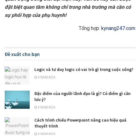
đặt biệt quan tâm không chỉ trong nhà trường mà cần có
sự phối hợp của phụ huynh!
Tổng hợp:
kynang247.com
Đề xuất cho bạn
Logic và tư duy logic có vai trò gì trong cuộc sống?
4 NĂM AGO
Đặc điểm của người lãnh đạo là gì? Có điểm gì cần
lưu ý?
4 NĂM AGO
Cách trình chiếu Powerpoint nâng cao hiệu quả
thuyết trình
4 NĂM AGO