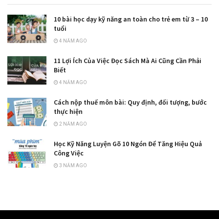
10 bài học dạy kỹ năng an toàn cho trẻ em từ 3 – 10
tuổi
4 NĂM AGO
11 Lợi Ích Của Việc Đọc Sách Mà Ai Cũng Cần Phải
Biết
4 NĂM AGO
Cách nộp thuế môn bài: Quy định, đối tượng, bước
thực hiện
2 NĂM AGO
Học Kỹ Năng Luyện Gõ 10 Ngón Để Tăng Hiệu Quả
Công Việc
3 NĂM AGO