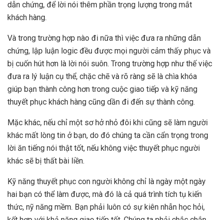
dẫn chứng, để lời nói thêm phần trọng lượng trong mắt
khách hàng.
Và trong trường hợp nào đi nữa thì việc đưa ra những dẫn
chứng, lập luận logic đều được mọi người cảm thấy phục và
bị cuốn hút hơn là lời nói suôn. Trong trường hợp như thế việc
đưa ra lý luận cụ thể, chặc chẽ và rõ ràng sẽ là chìa khóa
giúp bạn thành công hơn trong cuộc giao tiếp và kỹ năng
thuyết phục khách hàng cũng dần đi đến sự thành công.
Mặc khác, nếu chỉ một sơ hở nhỏ đôi khi cũng sẽ làm người
khác mất lòng tin ở bạn, do đó chúng ta cần cẩn trọng trong
lời ăn tiếng nói thật tốt, nếu không việc thuyết phục người
khác sẽ bị thất bài liền.
Kỹ năng thuyết phục con người không chỉ là ngày một ngày
hai bạn có thể làm được, mà đó là cả quá trình tích tụ kiến
thức, nỹ năng mềm. Bạn phải luôn có sự kiên nhẫn học hỏi,
kết hợp với khả năng giao tiếp tốt. Chúng ta phải chắc chắn