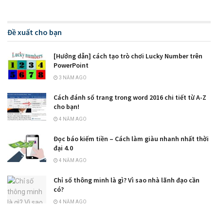
Đề xuất cho bạn
[Hướng dẫn] cách tạo trò chơi Lucky Number trên
PowerPoint
3 NĂM AGO
Cách đánh số trang trong word 2016 chi tiết từ A-Z
cho bạn!
4 NĂM AGO
Đọc báo kiếm tiền – Cách làm giàu nhanh nhất thời
đại 4.0
4 NĂM AGO
Chỉ số thông minh là gì? Vì sao nhà lãnh đạo cần
có?
4 NĂM AGO