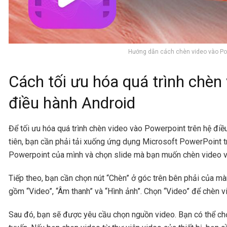
Hướng dẫn cách chèn video vào Po
Cách tối ưu hóa quá trình chèn
điều hành Android
Để tối ưu hóa quá trình chèn video vào Powerpoint trên hệ đi
tiên, bạn cần phải tải xuống ứng dụng Microsoft PowerPoint trê
Powerpoint của mình và chọn slide mà bạn muốn chèn video v
Tiếp theo, bạn cần chọn nút “Chèn” ở góc trên bên phải của mà
gồm “Video”, “Âm thanh” và “Hình ảnh”. Chọn “Video” để chèn v
Sau đó, bạn sẽ được yêu cầu chọn nguồn video. Bạn có thể chọ