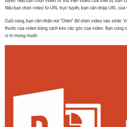
tuyến. Nếu bạn chọn video từ thư viện video của thiết bị, bạn
Nếu bạn chọn video từ URL trực tuyến, bạn cần nhập URL của v
Cuối cùng, bạn cần nhấn nút “Chèn” để chèn video vào slide. Vi
thước của video bằng cách kéo các góc của video. Bạn cũng có 
vị trí mong muốn.