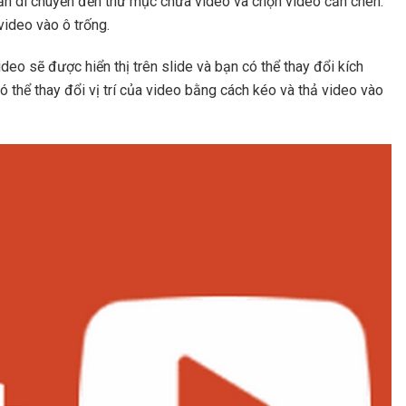
 cần di chuyển đến thư mục chứa video và chọn video cần chèn.
ideo vào ô trống.
deo sẽ được hiển thị trên slide và bạn có thể thay đổi kích
thể thay đổi vị trí của video bằng cách kéo và thả video vào