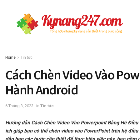
Home
Tin tức
Cách Chèn Video Vào Pow
Hành Android
6 Tháng 3, 2023
in
Tin tức
Hướng dẫn Cách Chèn Video Vào Powerpoint Bằng Hệ Điều H
ích giúp bạn có thể chèn video vào PowerPoint trên hệ điều
dẫn bạn các bước cần thiết để thực hiện việc này, bao gồm c