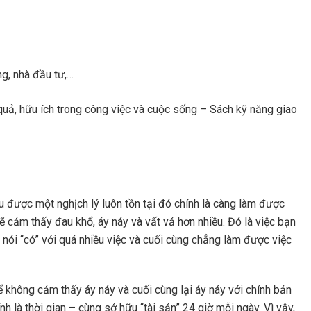
g, nhà đầu tư,…
quả, hữu ích trong công việc và cuộc sống – Sách kỹ năng giao
u được một nghịch lý luôn tồn tại đó chính là càng làm được
ẽ cảm thấy đau khổ, áy náy và vất vả hơn nhiều. Đó là việc bạn
 nói “có” với quá nhiều việc và cuối cùng chẳng làm được việc
ể không cảm thấy áy náy và cuối cùng lại áy náy với chính bản
h là thời gian – cùng sở hữu “tài sản” 24 giờ mỗi ngày. Vì vậy,