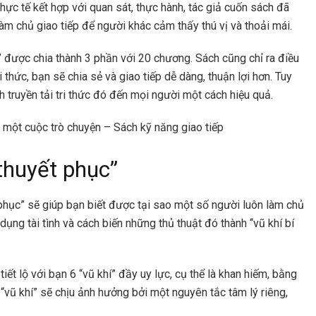
hực tế kết hợp với quan sát, thực hành, tác giả cuốn sách đã
àm chủ giao tiếp để người khác cảm thấy thú vị và thoải mái.
” được chia thành 3 phần với 20 chương. Sách cũng chỉ ra điều
ri thức, bạn sẽ chia sẻ và giao tiếp dễ dàng, thuận lợi hơn. Tuy
ch truyền tải tri thức đó đến mọi người một cách hiệu quả.
 một cuộc trò chuyện – Sách kỹ năng giao tiếp
thuyết phục”
phục” sẽ giúp bạn biết được tại sao một số người luôn làm chủ
dụng tài tình và cách biến những thủ thuật đó thành “vũ khí bí
iết lộ với bạn 6 “vũ khí” đầy uy lực, cụ thể là khan hiếm, bằng
 “vũ khí” sẽ chịu ảnh hưởng bởi một nguyên tắc tâm lý riêng,