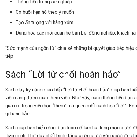
Thăng tiến trong sự nghiệp
Có buổi hẹn hò theo ý muốn
Tạo ấn tượng với hàng xóm
Dung hòa các mối quan hệ bạn bè, đồng nghiệp, khách hàn
“Sức mạnh của ngôn từ” chia sẻ những bí quyết giao tiếp hiệu 
tiếp
Sách “Lời từ chối hoàn hảo”
Sách dạy kỹ năng giao tiếp “Lời từ chối hoàn hảo” giúp bạn hiể
việc càng được giao thêm việc. Như vậy, càng thăng tiến bạn s
quá coi trọng việc học “thêm” mà quên mất cách học “bớt”. Bạn
gì hoàn hảo.
Sách giúp bạn hiểu rằng, bạn luôn cố làm hài lòng mọi người đ
thân mình. Thứ duy nhất bình đẳng giữa người với người đó chín