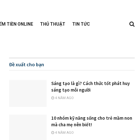
ẾM TIỀN ONLINE
THỦ THUẬT
TIN TỨC
Đề xuất cho bạn
Sáng tạo là gì? Cách thức tốt phát huy
sáng tạo mỗi người
4 NĂM AGO
10 nhóm kỹ năng sống cho trẻ mầm non
mà cha mẹ nên biết!
4 NĂM AGO