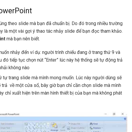
PowerPoint
đúng theo slide mà bạn đã chuẩn bị. Do đó trong nhiều trường
y là một vài gợi ý thao tác nhảy slide để bạn đọc tham khảo.
int
mà bạn nên biết.
uốn nhảy đến ví dụ: người trình chiếu đang ở trang thứ 9 và
 đó tiếp tục chọn nút “Enter” lúc này hệ thống sẽ tự động trả
 phải không nào
hứ tự trang slide mà mình mong muốn. Lúc này người dùng sẽ
sẽ trả về một cửa sổ, bây giờ bạn chỉ cần chọn slide mà mình
y chỉ xuất hiện trên màn hình thiết bị của bạn mà không phát