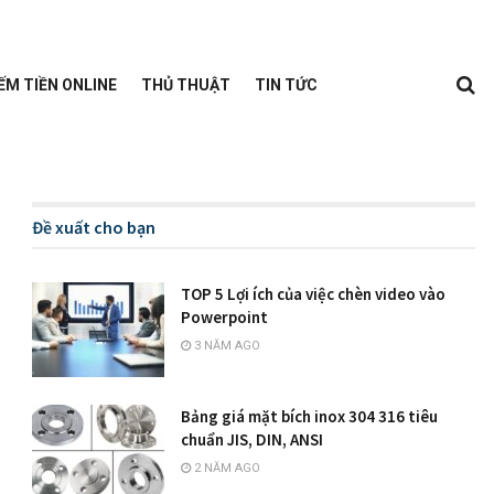
ẾM TIỀN ONLINE
THỦ THUẬT
TIN TỨC
Đề xuất cho bạn
TOP 5 Lợi ích của việc chèn video vào
Powerpoint
3 NĂM AGO
Bảng giá mặt bích inox 304 316 tiêu
chuẩn JIS, DIN, ANSI
2 NĂM AGO