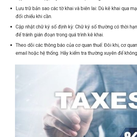
Lưu trữ bản sao các tờ khai và biên lai: Dù kê khai qua mạ
đối chiếu khi cần.
Cập nhật chữ ký số định kỳ: Chữ ký số thường có thời hạ
để tránh gián đoạn trong quá trình kê khai.
Theo dõi các thông báo của cơ quan thuế: Đôi khi, cơ qua
email hoặc hệ thống. Hãy kiểm tra thường xuyên để không