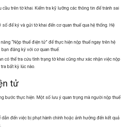
 cầu trên tờ khai. Kiểm tra kỹ lưỡng các thông tin để tránh sai
ký số để ký và gửi tờ khai đến cơ quan thuế qua hệ thống. Hệ
 năng “Nộp thuế điện tử” để thực hiện nộp thuế ngay trên hệ
à bạn đăng ký với cơ quan thuế.
bạn có thể tra cứu tình trạng tờ khai cũng như xác nhận việc nộp
tra bất kỳ lúc nào.
ện tử
ừng bước thực hiện. Một số lưu ý quan trọng mà người nộp thuế
thể dẫn đến việc bị phạt hành chính hoặc ảnh hưởng đến kết quả
.