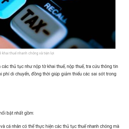
kê khai thuế nhanh chóng và tiện lợi
các thủ tục như nộp tờ khai thuế, nộp thuế, tra cứu thông tin
hi phí di chuyển, đồng thời giúp giảm thiểu các sai sót trong
 nổi bật nhất gồm:
p và cá nhân có thể thực hiện các thủ tục thuế nhanh chóng mà