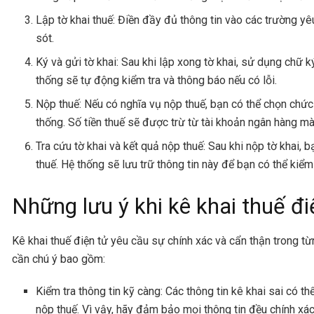
Lập tờ khai thuế: Điền đầy đủ thông tin vào các trường yêu
sót.
Ký và gửi tờ khai: Sau khi lập xong tờ khai, sử dụng chữ 
thống sẽ tự động kiểm tra và thông báo nếu có lỗi.
Nộp thuế: Nếu có nghĩa vụ nộp thuế, bạn có thể chọn chức
thống. Số tiền thuế sẽ được trừ từ tài khoản ngân hàng m
Tra cứu tờ khai và kết quả nộp thuế: Sau khi nộp tờ khai, 
thuế. Hệ thống sẽ lưu trữ thông tin này để bạn có thể kiểm 
Những lưu ý khi kê khai thuế đi
Kê khai thuế điện tử yêu cầu sự chính xác và cẩn thận trong t
cần chú ý bao gồm:
Kiểm tra thông tin kỹ càng: Các thông tin kê khai sai có 
nộp thuế. Vì vậy, hãy đảm bảo mọi thông tin đều chính xác