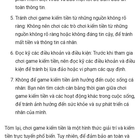
toàn thông tin.
Tránh chơi game kiếm tiền từ những nguồn không rõ
ràng: Không nên chơi các trò chơi kiếm tiền từ những
nguồn không rõ ràng hoặc không đáng tin cậy, để tránh
mất tiền và thông tin cá nhân.
Đọc kỹ các điều khoản và điều kiện: Trước khi tham gia
chơi game kiếm tiền, nên đọc kỹ các điều khoản và điều
kiện để tránh bị lừa đảo hoặc vi phạm các quy định.
Không để game kiếm tiền ảnh hưởng đến cuộc sống cá
nhân: Bạn nên tìm cách cân bằng thời gian giữa chơi
game kiếm tiền và các hoạt động khác trong cuộc sống,
để tránh ảnh hưởng đến sức khỏe và sự phát triển cá
nhân của mình.
Tóm lại, chơi game kiếm tiền là một hình thức giải trí và kiếm
tiền trực tuyến phổ biến. Tuy nhiên, để đảm bảo an toàn và