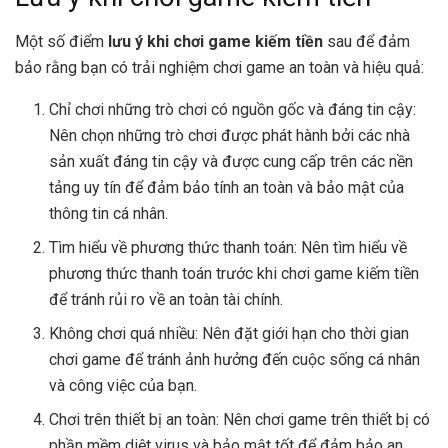
Một số điểm
lưu ý khi chơi game kiếm tiền
sau để đảm
bảo rằng bạn có trải nghiệm chơi game an toàn và hiệu quả:
Chỉ chơi những trò chơi có nguồn gốc và đáng tin cậy:
Nên chọn những trò chơi được phát hành bởi các nhà
sản xuất đáng tin cậy và được cung cấp trên các nền
tảng uy tín để đảm bảo tính an toàn và bảo mật của
thông tin cá nhân.
Tìm hiểu về phương thức thanh toán: Nên tìm hiểu về
phương thức thanh toán trước khi chơi game kiếm tiền
để tránh rủi ro về an toàn tài chính.
Không chơi quá nhiều: Nên đặt giới hạn cho thời gian
chơi game để tránh ảnh hưởng đến cuộc sống cá nhân
và công việc của bạn.
Chơi trên thiết bị an toàn: Nên chơi game trên thiết bị có
phần mềm diệt virus và bảo mật tốt để đảm bảo an