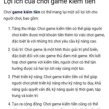
Lợi ích của chơi game kiếm tiền
Chơi
game kiếm tiền
có thể mang lại một số lợi ích cho
người chơi, bao gồm:
Tăng thu nhập: Chơi game kiếm tiền có thể giúp người
chơi kiếm được một khoản tiền thêm từ việc chơi game,
đặc biệt là với những trò chơi yêu cầu kỹ năng cao.
Giải trí: Chơi game là một hình thức giải trí phổ biến,
đặc biệt đối với các game thủ đam mê game. Khi kết
hợp chơi game với kiếm tiền, người chơi có thể tận
hưởng được cả hai lợi ích này cùng một lúc.
Phát triển kỹ năng: Chơi game kiếm tiền có thể giúp
người chơi phát triển kỹ năng như kỹ năng tư duy, khả
năng giải quyết vấn đề, kỹ năng quản lý thời gian, tập
trung và kiên trì.
Tạo ra cộng đồng: Chơi game kiếm tiền cũng có thể