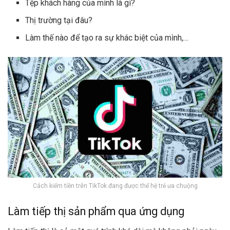
Tệp khách hàng của mình là gì?
Thị trường tại đâu?
Làm thế nào để tạo ra sự khác biệt của mình,…
Cách kiếm tiền trên TikTok đang được thế hệ trẻ ưa chuộng
Làm tiếp thị sản phẩm qua ứng dụng