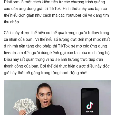
Platform là một cách kiếm tiền từ các chương trình quảng
cáo của ứng dụng giải trí TikTok. Hình thức này các bạn có
thể hiểu đơn giản như cách mà các Youtuber đã và đang tìm
thu nhập.
Cách này được thể hiện cụ thể qua lượng người follow trang
cá nhân của bạn . Vì thế nếu số lượng đạt đến một mức nhất
định mà nền tảng cho phép thì TikTok sẽ mở các ứng dụng
livestream để người dùng kênh gọi các fan của mình ủng hộ.
Điều này rất quan trọng vì nó sẽ ảnh hưởng trực tiếp đến
thành công của bạn. Bởi thế để thực hiện được điều này độc
giả hãy thật cố gắng trong từng hoạt động nhé!