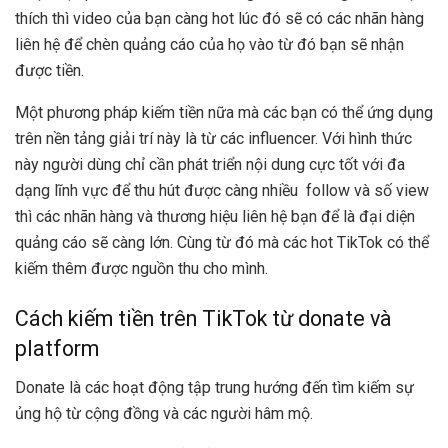
thích thì video của bạn càng hot lúc đó sẽ có các nhãn hàng
liên hệ để chèn quảng cáo của họ vào từ đó bạn sẽ nhận
được tiền.
Một phương pháp kiếm tiền nữa mà các bạn có thể ứng dụng
trên nền tảng giải trí này là từ các influencer. Với hình thức
này người dùng chỉ cần phát triển nội dung cực tốt với đa
dạng lĩnh vực để thu hút được càng nhiều follow và số view
thì các nhãn hàng và thương hiệu liên hệ bạn để là đại diện
quảng cáo sẽ càng lớn. Cùng từ đó mà các hot TikTok có thể
kiếm thêm được nguồn thu cho mình.
Cách kiếm tiền trên TikTok từ donate và
platform
Donate là các hoạt động tập trung hướng đến tìm kiếm sự
ủng hộ từ cộng đồng và các người hâm mộ.