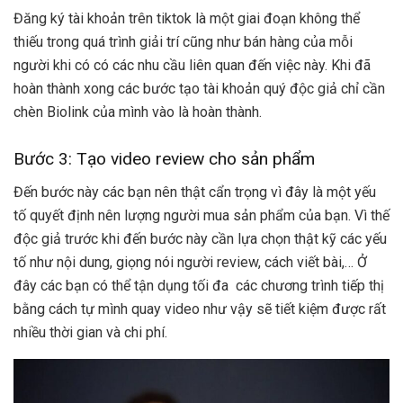
Đăng ký tài khoản trên tiktok là một giai đoạn không thể
thiếu trong quá trình giải trí cũng như bán hàng của mỗi
người khi có có các nhu cầu liên quan đến việc này. Khi đã
hoàn thành xong các bước tạo tài khoản quý độc giả chỉ cần
chèn Biolink của mình vào là hoàn thành.
Bước 3: Tạo video review cho sản phẩm
Đến bước này các bạn nên thật cẩn trọng vì đây là một yếu
tố quyết định nên lượng người mua sản phẩm của bạn. Vì thế
độc giả trước khi đến bước này cần lựa chọn thật kỹ các yếu
tố như nội dung, giọng nói người review, cách viết bài,… Ở
đây các bạn có thể tận dụng tối đa các chương trình tiếp thị
bằng cách tự mình quay video như vậy sẽ tiết kiệm được rất
nhiều thời gian và chi phí.