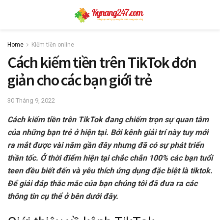
Home
Kiếm tiền online
Cách kiếm tiền trên TikTok đơn
giản cho các bạn giới trẻ
30 Tháng 9, 2022
Cách kiếm tiền trên TikTok đang chiếm trọn sự quan tâm
của những bạn trẻ ở hiện tại. Bởi kênh giải trí này tuy mới
ra mắt được vài năm gần đây nhưng đã có sự phát triển
thần tốc. Ở thời điểm hiện tại chắc chắn 100% các bạn tuổi
teen đều biết đến và yêu thích ứng dụng đặc biệt là tiktok.
Để giải đáp thắc mắc của bạn chúng tôi đã đưa ra các
thông tin cụ thể ở bên dưới đây.