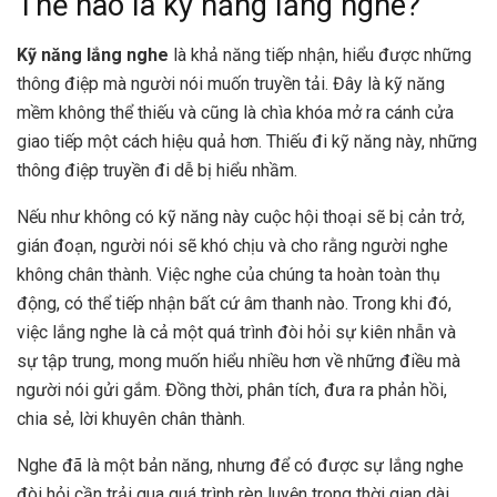
Thế nào là kỹ năng lắng nghe?
Kỹ năng lắng nghe
là khả năng tiếp nhận, hiểu được những
thông điệp mà người nói muốn truyền tải. Đây là kỹ năng
mềm không thể thiếu và cũng là chìa khóa mở ra cánh cửa
giao tiếp một cách hiệu quả hơn. Thiếu đi kỹ năng này, những
thông điệp truyền đi dễ bị hiểu nhầm.
Nếu như không có kỹ năng này cuộc hội thoại sẽ bị cản trở,
gián đoạn, người nói sẽ khó chịu và cho rằng người nghe
không chân thành. Việc nghe của chúng ta hoàn toàn thụ
động, có thể tiếp nhận bất cứ âm thanh nào. Trong khi đó,
việc lắng nghe là cả một quá trình đòi hỏi sự kiên nhẫn và
sự tập trung, mong muốn hiểu nhiều hơn về những điều mà
người nói gửi gắm. Đồng thời, phân tích, đưa ra phản hồi,
chia sẻ, lời khuyên chân thành.
Nghe đã là một bản năng, nhưng để có được sự lắng nghe
đòi hỏi cần trải qua quá trình rèn luyện trong thời gian dài.